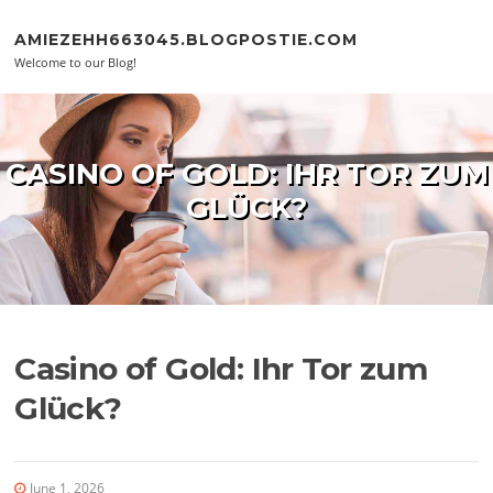
Skip to content
AMIEZEHH663045.BLOGPOSTIE.COM
Welcome to our Blog!
CASINO OF GOLD: IHR TOR ZUM
GLÜCK?
Casino of Gold: Ihr Tor zum
Glück?
June 1, 2026