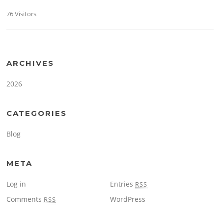
76 Visitors
ARCHIVES
2026
CATEGORIES
Blog
META
Log in
Entries
RSS
Comments
WordPress
RSS